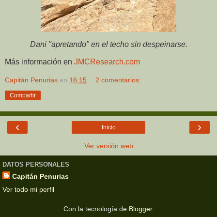
Dani "apretando" en el techo sin despeinarse.
Más información en
JMCResearch.com
Capitán Penurias
en
16:15
2 comentarios:
Compartir
‹
›
Inicio
Ver versión web
DATOS PERSONALES
Capitán Penurias
Ver todo mi perfil
Con la tecnología de
Blogger
.