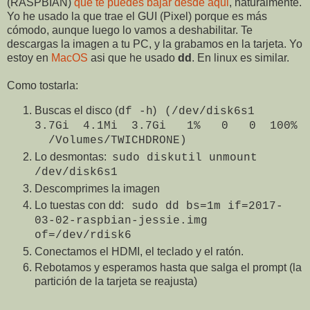
(RASPBIAN)
que te puedes bajar desde aqui
, naturalmente.
Yo he usado la que trae el GUI (Pixel) porque es más
cómodo, aunque luego lo vamos a deshabilitar. Te
descargas la imagen a tu PC, y la grabamos en la tarjeta. Yo
estoy en
MacOS
asi que he usado
dd
. En linux es similar.
Como tostarla:
Buscas el disco (
)
df -h
(/dev/disk6s1
3.7Gi 4.1Mi 3.7Gi 1% 0 0 100%
/Volumes/TWICHDRONE)
Lo desmontas:
sudo diskutil unmount
/dev/disk6s1
Descomprimes la imagen
Lo tuestas con dd: s
udo dd bs=1m if=2017-
03-02-raspbian-jessie.img
of=/dev/rdisk6
Conectamos el HDMI, el teclado y el ratón.
Rebotamos y esperamos hasta que salga el prompt (la
partición de la tarjeta se reajusta)