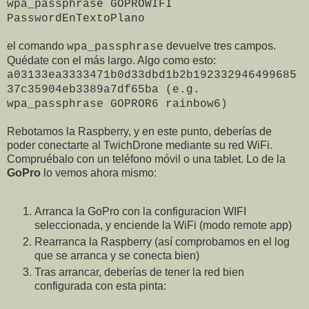
wpa_passphrase GOPROWIFI
PasswordEnTextoPlano
el comando
devuelve tres campos.
wpa_passphrase
Quédate con el más largo. Algo como esto:
a03133ea3333471b0d33dbd1b2b192332946499685
37c35904eb3389a7df65ba (e.g.
wpa_passphrase GOPROR6 rainbow6)
Rebotamos la Raspberry, y en este punto, deberías de
poder conectarte al TwichDrone mediante su red WiFi.
Compruébalo con un teléfono móvil o una tablet. Lo de la
GoPro
lo vemos ahora mismo:
Arranca la GoPro con la configuracion WIFI
seleccionada, y enciende la WiFi (modo remote app)
Rearranca la Raspberry (así comprobamos en el log
que se arranca y se conecta bien)
Tras arrancar, deberías de tener la red bien
configurada con esta pinta: