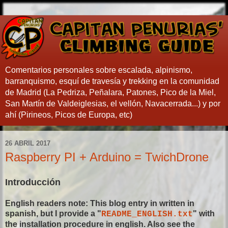
Comentarios personales sobre escalada, alpinismo,
barranquismo, esquí de travesía y trekking en la comunidad
de Madrid (La Pedriza, Peñalara, Patones, Pico de la Miel,
San Martín de Valdeiglesias, el vellón, Navacerrada...) y por
ahí (Pirineos, Picos de Europa, etc)
26 ABRIL 2017
Raspberry PI + Arduino = TwichDrone
Introducción
English readers note: This blog entry in written in
spanish, but I provide a "
" with
README_ENGLISH.txt
the installation procedure in english. Also see the