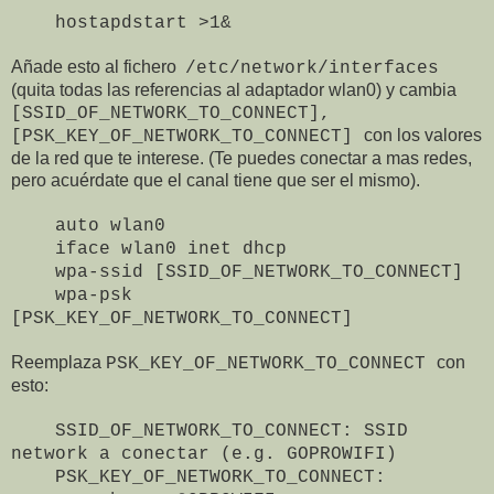
hostapdstart >1&
Añade esto al fichero
/etc/network/interfaces
(quita todas las referencias al adaptador wlan0) y cambia
[SSID_OF_NETWORK_TO_CONNECT],
con los valores
[PSK_KEY_OF_NETWORK_TO_CONNECT]
de la red que te interese. (Te puedes conectar a mas redes,
pero acuérdate que el canal tiene que ser el mismo).
auto wlan0
iface wlan0 inet dhcp
wpa-ssid [SSID_OF_NETWORK_TO_CONNECT]
wpa-psk
[PSK_KEY_OF_NETWORK_TO_CONNECT]
Reemplaza
con
PSK_KEY_OF_NETWORK_TO_CONNECT
esto:
SSID_OF_NETWORK_TO_CONNECT: SSID
network a conectar (e.g. GOPROWIFI)
PSK_KEY_OF_NETWORK_TO_CONNECT: