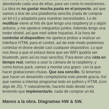
abordando cada una de ellas, para ver como lo resolvemos.
La idea es
no gastar mucha pasta en el proyecto
, así que
vamos a tirar de una plataforma sencilla (nada de comprar
un kit rc) y adaptarla para nuestras necesidades. Lo de
reutilizar
viene al hilo de que tengo una raspberry pi y algún
arduino, y me apetece integrarlos juntos. Además tengo una
motor shield, así que miel sobre hojuelas. A la hora de
controlar el dispositivo
me apetece probar a realizar un
interface HTML para el control, así de este modo podremos
controlar el drone desde casi cualquier dispositivo. Lo que
nos lleva a que el enlace tiene que ser WIFI (podría ser
bluetooth, pero así es mas sencillo). Para tener una v
ista en
tiempo real
, vamos a usar la cámara de la raspberry, y
como bonus pack, vamos a montar una gopro con la que
hacer grabaciones chulas.
Que sea sencillo.
Si tenemos
que hacer un desarrollo complejísimo esto pierde gracia. Así
que vamos a intentar programar todo en python y HTML (con
algo de JS). Y naturalmente, hacerlo todo desde cero
teniendo que
implementarlo
, nada de comprar un kit.
Manos a la obra. Diagramas HW & SW.