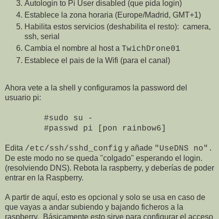
Autologin to Pi User disabled (que pida login)
Establece la zona horaria (Europe/Madrid, GMT+1)
Habilita estos servicios (deshabilita el resto): camera,
ssh, serial
Cambia el nombre al host a
TwichDrone01
Establece el pais de la Wifi (para el canal)
Ahora vete a la shell y configuramos la password del
usuario pi:
#sudo su -
#passwd pi [pon rainbow6]
Edita
y añade
/etc/ssh/sshd_config
"UseDNS no".
De este modo no se queda "colgado" esperando el login.
(resolviendo DNS). Rebota la raspberry, y deberías de poder
entrar en la Raspberry.
A partir de aquí, esto es opcional y solo se usa en caso de
que vayas a andar subiendo y bajando ficheros a la
raspberry. Básicamente esto sirve para configurar el acceso