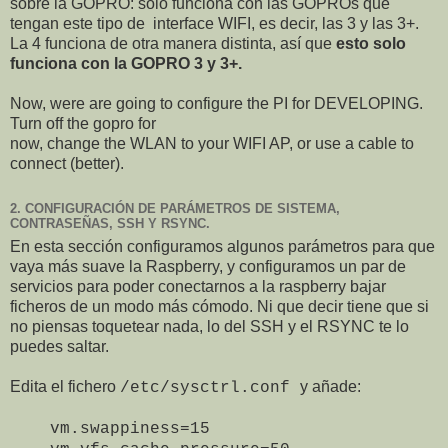
sobre la GOPRO: solo funciona con las GOPROs que
tengan este tipo de interface WIFI, es decir, las 3 y las 3+.
La 4 funciona de otra manera distinta, así que
esto solo
funciona con la GOPRO 3 y 3+.
Now, were are going to configure the PI for DEVELOPING.
Turn off the gopro for
now, change the WLAN to your WIFI AP, or use a cable to
connect (better).
2. CONFIGURACIÓN DE PARÁMETROS DE SISTEMA,
CONTRASEÑAS, SSH Y RSYNC.
En esta sección configuramos algunos parámetros para que
vaya más suave la Raspberry, y configuramos un par de
servicios para poder conectarnos a la raspberry bajar
ficheros de un modo más cómodo. Ni que decir tiene que si
no piensas toquetear nada, lo del SSH y el RSYNC te lo
puedes saltar.
Edita el fichero
y añade:
/etc/sysctrl.conf
vm.swappiness=15