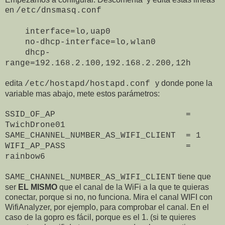
en
/etc/dnsmasq.conf
interface=lo,uap0
no-dhcp-interface=lo,wlan0
dhcp-
range=192.168.2.100,192.168.2.200,12h
edita
y donde pone la
/etc/hostapd/hostapd.conf
variable mas abajo, mete estos parámetros:
SSID_OF_AP =
TwichDrone01
SAME_CHANNEL_NUMBER_AS_WIFI_CLIENT = 1
WIFI_AP_PASS =
rainbow6
tiene que
SAME_CHANNEL_NUMBER_AS_WIFI_CLIENT
ser
EL MISMO
que el canal de la WiFi a la que te quieras
conectar, porque si no, no funciona. Mira el canal WIFI con
WifiAnalyzer, por ejemplo, para comprobar el canal. En el
caso de la gopro es fácil, porque es el 1. (si te quieres