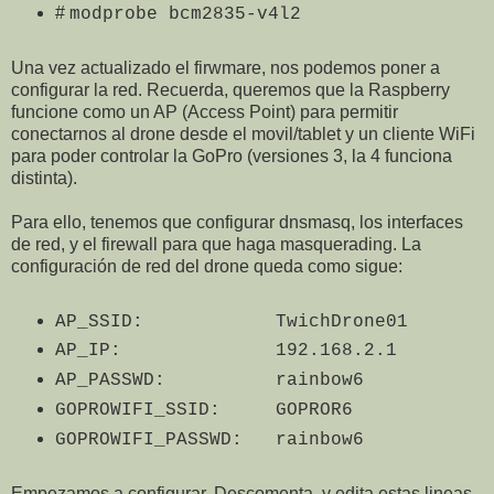
#
modprobe bcm2835-v4l2
Una vez actualizado el firwmare, nos podemos poner a
configurar la red. Recuerda, queremos que la Raspberry
funcione como un AP (Access Point) para permitir
conectarnos al drone desde el movil/tablet y un cliente WiFi
para poder controlar la GoPro (versiones 3, la 4 funciona
distinta).
Para ello, tenemos que configurar dnsmasq, los interfaces
de red, y el firewall para que haga masquerading. La
configuración de red del drone queda como sigue:
AP_SSID: TwichDrone01
AP_IP: 192.168.2.1
AP_PASSWD: rainbow6
GOPROWIFI_SSID: GOPROR6
GOPROWIFI_PASSWD: rainbow6
Empezamos a configurar. Descomenta y edita estas lineas