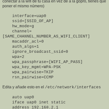
conectar a la wifi de tu casa en vez de a la gopro, tienes que
poner el mismo número)
interface=uap0
ssid=[SSID_OF_AP]
hw_mode=g
channel=
[SAME_CHANNEL_NUMBER_AS_WIFI_CLIENT]
macaddr_acl=0
auth_algs=1
ignore_broadcast_ssid=0
wpa=2
wpa_passphrase=[WIFI_AP_PASS]
wpa_key_mgmt=WPA-PSK
wpa_pairwise=TKIP
rsn_pairwise=CCMP
Edita y añade esto en el
/etc/network/interfaces
auto uap0
iface uap0 inet static
address 192.168.2.1