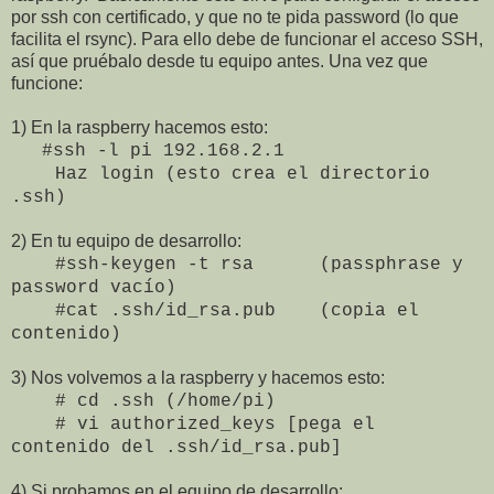
por ssh con certificado, y que no te pida password (lo que
facilita el rsync). Para ello debe de funcionar el acceso SSH,
así que pruébalo desde tu equipo antes. Una vez que
funcione:
1) En la raspberry hacemos esto:
#ssh -l pi 192.168.2.1
Haz login (esto crea el directorio
.ssh)
2) En tu equipo de desarrollo:
#ssh-keygen -t rsa (passphrase y
password vacío)
#cat .ssh/id_rsa.pub (copia el
contenido)
3) Nos volvemos a la raspberry y hacemos esto:
# cd .ssh (/home/pi)
# vi authorized_keys [pega el
contenido del .ssh/id_rsa.pub]
4) Si probamos en el equipo de desarrollo: