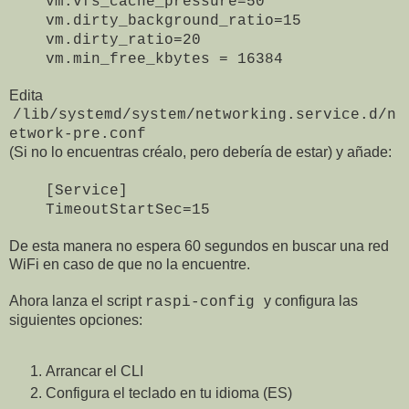
vm.vfs_cache_pressure=50
vm.dirty_background_ratio=15
vm.dirty_ratio=20
vm.min_free_kbytes = 16384
Edita
/lib/systemd/system/networking.service.d/n
etwork-pre.conf
(Si no lo encuentras créalo, pero debería de estar) y añade:
[Service]
TimeoutStartSec=15
De esta manera no espera 60 segundos en buscar una red
WiFi en caso de que no la encuentre.
Ahora lanza el script
y configura las
raspi-config
siguientes opciones:
Arrancar el CLI
Configura el teclado en tu idioma (ES)