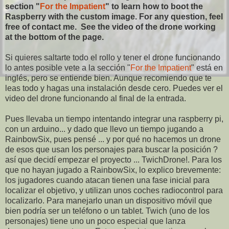
section "
For the Impatient
" to learn how to boot the
Raspberry with the custom image. For any question, feel
free of contact me. See the video of the drone working
at the bottom of the page.
Si quieres saltarte todo el rollo y tener el drone funcionando
lo antes posible vete a la sección "
For the Impatient
" está en
inglés, pero se entiende bien. Aunque recomiendo que te
leas todo y hagas una instalación desde cero. Puedes ver el
video del drone funcionando al final de la entrada.
Pues llevaba un tiempo intentando integrar una raspberry pi,
con un arduino... y dado que llevo un tiempo jugando a
RainbowSix, pues pensé ... y por qué no hacemos un drone
de esos que usan los personajes para buscar la posición ?
así que decidí empezar el proyecto ... TwichDrone!. Para los
que no hayan jugado a RainbowSix, lo explico brevemente:
los jugadores cuando atacan tienen una fase inicial para
localizar el objetivo, y utilizan unos coches radiocontrol para
localizarlo. Para manejarlo unan un dispositivo móvil que
bien podría ser un teléfono o un tablet. Twich (uno de los
personajes) tiene uno un poco especial que lanza