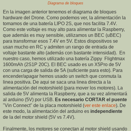
Diagrama de bloques
En la imagen anterior tenemos el diagrama de bloques
hardware del Drone. Como podemos ver, la alimentación la
tomamos de una batería LIPO 2S, que nos facilita 7.4V.
Como este voltaje es muy alto para alimentar la Raspberry,
que además es muy sensible, utilizamos un BEC (uBEC)
para transformar esos 7.4V en 5V. Estos dispositivos se
usan mucho en RC y admiten un rango de entrada de
voltaje bastante alto (además con bastante intensidad). En
nuestro caso, hemos utilizado una batería Zippy Flightmax
1600mAh (2S1P 20C). El BEC usado es un X5Pro de 5V
con una carga de salida de 5A (suficiente para esto). Para
encender/apagar hemos usado un switch que conmuta la
linea positiva. De aqui se saca una linea directa a la
alimentación del motorshield (para mover los motores). La
salida de 5V alimenta la Raspberry, que a su vez alimentará
al arduino (5V) por USB.
Es necesario CORTAR el puente
"Vin Connect" de la placa motorshield (
ver este enlace
). De
este modo, la alimentación del arduino es
independiente
de la del motor shield (5V vs 7.4V).
Finalmente, los motores se conectan al motor shield usando