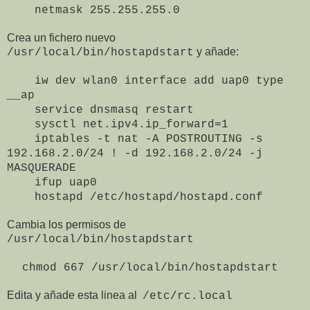
netmask 255.255.255.0
Crea un fichero nuevo
y añade:
/usr/local/bin/hostapdstart
iw dev wlan0 interface add uap0 type
__ap
service dnsmasq restart
sysctl net.ipv4.ip_forward=1
iptables -t nat -A POSTROUTING -s
192.168.2.0/24 ! -d 192.168.2.0/24 -j
MASQUERADE
ifup uap0
hostapd /etc/hostapd/hostapd.conf
Cambia los permisos de
/usr/local/bin/hostapdstart
chmod 667 /usr/local/bin/hostapdstart
Edita y añade esta linea al
/etc/rc.local