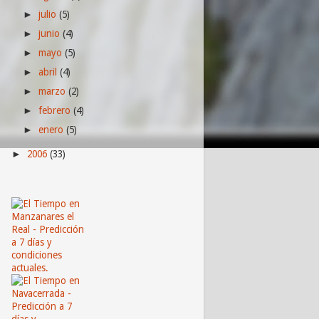
julio
(5)
►
junio
(4)
►
mayo
(5)
►
abril
(4)
►
marzo
(2)
►
febrero
(4)
►
enero
(5)
►
2006
(33)
►