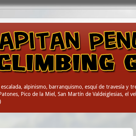
escalada, alpinismo, barranquismo, esquí de travesía y t
atones, Pico de la Miel, San Martín de Valdeiglesias, el vel
)