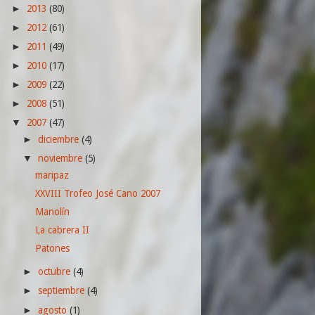
2013
(80)
►
2012
(61)
►
2011
(49)
►
2010
(17)
►
2009
(22)
►
2008
(51)
►
2007
(47)
▼
diciembre
(4)
►
noviembre
(5)
▼
maripaz
XXVIII Trofeo José Cano 2007
Manolín
La cabrera II
Patones
octubre
(4)
►
septiembre
(4)
►
agosto
(1)
►