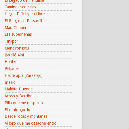
El Legado de Hanuman
Caminos verticales
Largo, Dificil y en Libre
El Blog d'en Passarell
Mad Climber
Las supernenas
Tinkpor
Maneironsseu
Batalló Alpí
Horitzó
Petjades
Fisuterapia (Zarzalejo)
Inazio
Maldito Duende
Acoso y Derribo
Pilla que me despeino
El canto gordo
Desde rocas y montañas
Al loro que me desadherencio