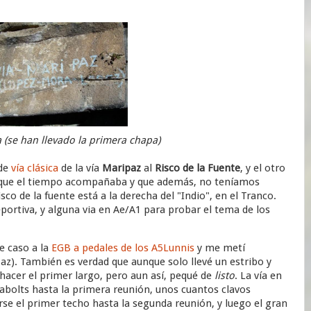
a (se han llevado la primera chapa)
 de
vía clásica
de la vía
Maripaz
al
Risco de la Fuente
, y el otro
 que el tiempo acompañaba y que además, no teníamos
sco de la fuente está a la derecha del "Indio", en el Tranco.
eportiva, y alguna via en Ae/A1 para probar el tema de los
e caso a la
EGB a pedales de los A5Lunnis
y me metí
az). También es verdad que aunque solo llevé un estribo y
acer el primer largo, pero aun así, pequé de
listo
. La vía en
abolts hasta la primera reunión, unos cuantos clavos
se el primer techo hasta la segunda reunión, y luego el gran