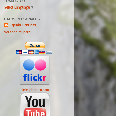
TRADUCTOR
Select Language
▼
DATOS PERSONALES
Capitán Penurias
Ver todo mi perfil
Flickr photostream