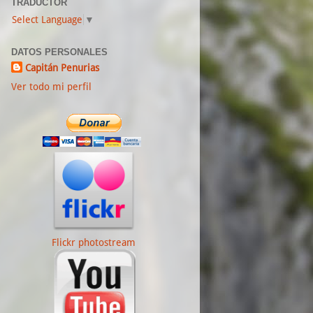
TRADUCTOR
Select Language
▼
DATOS PERSONALES
Capitán Penurias
Ver todo mi perfil
Flickr photostream