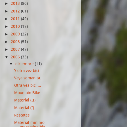
2013
(80)
►
2012
(61)
►
2011
(49)
►
2010
(17)
►
2009
(22)
►
2008
(51)
►
2007
(47)
►
2006
(33)
▼
diciembre
(11)
▼
Y otra vez bici
Vaya semanita.
Otra vez bici ...
Mountain Bike
Material (II)
Material (I)
Rescates
Material mínimo
imprescindible