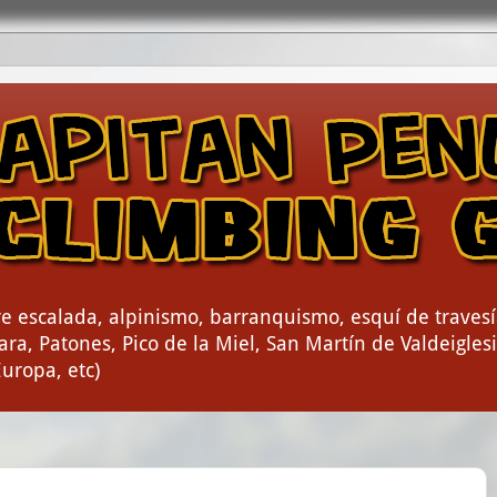
e escalada, alpinismo, barranquismo, esquí de travesí
ra, Patones, Pico de la Miel, San Martín de Valdeiglesia
Europa, etc)