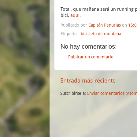
Total, que mañana será un running pe
bici,
aqui
.
Publicado por
Capitán Penurias
en
15:0
Etiquetas:
bicicleta de montaña
No hay comentarios:
Publicar un comentario
Entrada más reciente
Suscribirse a:
Enviar comentarios (Atom