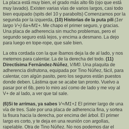
La placa está muy bien, el grado más alto 6b (ojo que está
muy lavado). Existen varias vías de varios largos, casi todo
bien equipado (spits del 10 y parabolts) Comenzamos por la
segunda por la izquerda,
(10) Historias de la puta pili
(1er
largo V+) 6a+/M1+
. Me chapo el primer seguro, y gracias.
Una placa de adherencia sin mucho problemas, pero el
segundo seguro está lejos, y encima a desmano. La dejo
para luego en tope-rope, que sale bien.
La otra cordada con la que íbamos deja la de al lado, y nos
metemos para calentar. La de la derecha del todo.
(11)
Directísima Fernández-Núñez
,
V/M0
. Una plaquita de
adherencia disfrutona, equipada por Tino Núñez, fácil, para
calentar, con algún pasito, pero los seguros están puestos
donde deben. Lástima que se acabe tan pronto. Vuelvo a
pasar por el 6b, pero lo miro así como de lado y me voy al
V+ de al lado, a ver que tal sale.
(6)Si te arrimas, ya sabes
V+/M1+1
El primer largo de una
vía de tres. Sale por una placa de adherencia fina, y sortea
la fisura hacia la derecha, por encima del árbol. El primer
largo es corto, y te deja en una reunión con argollas,
rapelable. Otra de Tino Núñez. No nos podemos dar el