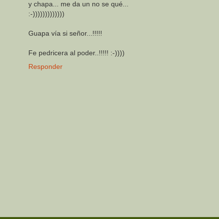
y chapa... me da un no se qué...
:-)))))))))))))
Guapa vía si señor...!!!!!
Fe pedricera al poder..!!!!! :-))))
Responder