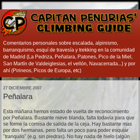
Comentarios personales sobre escalada, alpinismo,
barranquismo, esquí de travesía y trekking en la comunidad
de Madrid (La Pedriza, Peñalara, Patones, Pico de la Miel,
San Martín de Valdeiglesias, el vellón, Navacerrada...) y por
ahí (Pirineos, Picos de Europa, etc)
27 DICIEMBRE 2007
Peñalara
Esta mañana hemos estado de vuelta de reconocimiento
por Peñalara. Bastante nieve blanda, falta todavía para que
se forme la cornisa de salida de la ceja. Hay bastante mas
por dos hermanas, pero falta un poco para poder esquiar
"tranquilo" (e.g. sin piedras). No hay nada de hielo (algún