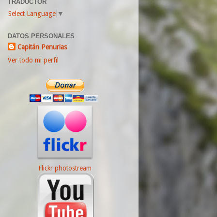
TRADUCTOR
Select Language
▼
DATOS PERSONALES
Capitán Penurias
Ver todo mi perfil
Flickr photostream