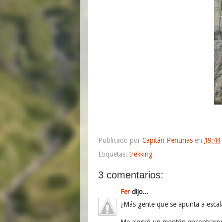
Publicado por
Capitán Penurias
en
19:44
Etiquetas:
trekking
3 comentarios:
Fer
dijo...
¿Más gente que se apunta a escala
Me alegró un montón encontraros.