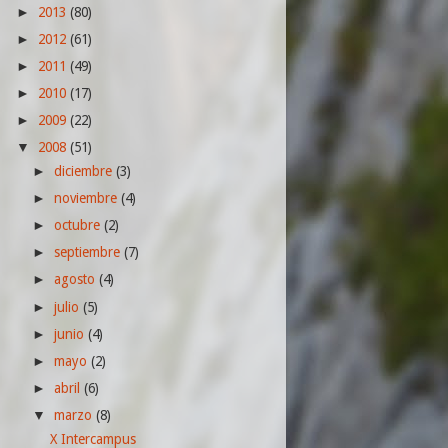
2013
(80)
►
2012
(61)
►
2011
(49)
►
2010
(17)
►
2009
(22)
►
2008
(51)
▼
diciembre
(3)
►
noviembre
(4)
►
octubre
(2)
►
septiembre
(7)
►
agosto
(4)
►
julio
(5)
►
junio
(4)
►
mayo
(2)
►
abril
(6)
►
marzo
(8)
▼
X Intercampus