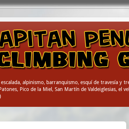
escalada, alpinismo, barranquismo, esquí de travesía y t
atones, Pico de la Miel, San Martín de Valdeiglesias, el vel
)