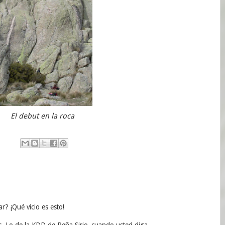
El debut en la roca
r? ¡Qué vicio es esto!
 Lo de la KDD de Peña Sirio, cuando usted diga.