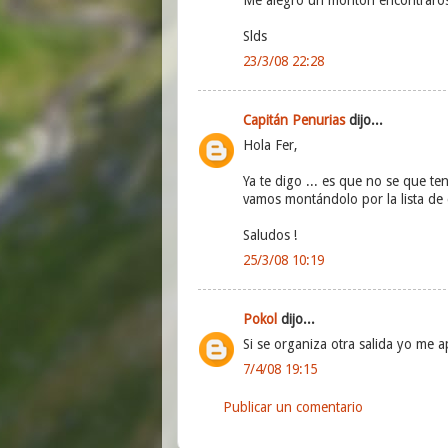
Slds
23/3/08 22:28
Capitán Penurias
dijo...
Hola Fer,
Ya te digo ... es que no se que te
vamos montándolo por la lista de 
Saludos !
25/3/08 10:19
Pokol
dijo...
Si se organiza otra salida yo me 
7/4/08 19:15
Publicar un comentario