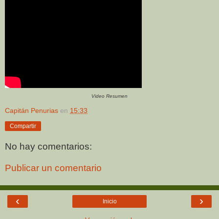
Video Resumen
Capitán Penurias
en
15:33
Compartir
No hay comentarios:
Publicar un comentario
‹
›
Inicio