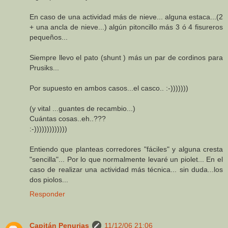
En caso de una actividad más de nieve... alguna estaca...(2
+ una ancla de nieve...) algún pitoncillo más 3 ó 4 fisureros
pequeños...
Siempre llevo el pato (shunt ) más un par de cordinos para
Prusiks...
Por supuesto en ambos casos...el casco.. :-)))))))
(y vital ...guantes de recambio...)
Cuántas cosas..eh..???
:-)))))))))))))
Entiendo que planteas corredores "fáciles" y alguna cresta
"sencilla"... Por lo que normalmente levaré un piolet... En el
caso de realizar una actividad más técnica... sin duda...los
dos piolos...
Responder
Capitán Penurias
11/12/06 21:06