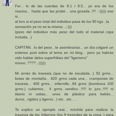
Fer... lo de las cuerdas de 8.1 / 8.5... yo era de los
reacios... hasta que las probé... una gozada..!!!! :-))))) eso
si...
al loro si el peso total del individuo pasa de los 90 kgs...la
sensación ya no es la misma...;-)))
(peso del individuo más peso del todo el material..ropa
incluida...)
CAPITÄN.. lo del peso...te asombrarias... un día colgaré un
extenso post sobre el tema en mi blog... pero ya habrás
oido hablar delos superfrikies del "ligerismo"
noooo..???? ;-)))))
Mi arnés de travesia..(que no de escalada...) 92 grms...
botas de montaña... 820 grms cada una... crampones de
travesia... 400 grms... infiernillo...84 grms (bombona 100
grms.) cubiertos... 4 grms...veridico...!!!!! lo juro..!!!!! ni
titanio ni ostias... unos de plástico para bebés...
duros...rigidos y ligeros...) etc...etc.....
Te explico un ejemplo real... móchila para realizar la
travesía de los Infiernos (los 9 tresmiles de la zona..) para