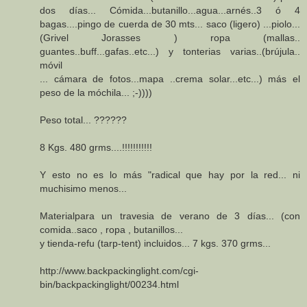
dos días... Cómida...butanillo...agua...arnés..3 ó 4
bagas....pingo de cuerda de 30 mts... saco (ligero) ...piolo...
(Grivel Jorasses ) ropa (mallas..
guantes..buff...gafas..etc...) y tonterias varias..(brújula..
móvil
... cámara de fotos...mapa ..crema solar...etc...) más el
peso de la móchila... ;-))))
Peso total... ??????
8 Kgs. 480 grms....!!!!!!!!!!!
Y esto no es lo más "radical que hay por la red... ni
muchisimo menos...
Materialpara un travesia de verano de 3 días... (con
comida..saco , ropa , butanillos...
y tienda-refu (tarp-tent) incluidos... 7 kgs. 370 grms...
http://www.backpackinglight.com/cgi-
bin/backpackinglight/00234.html