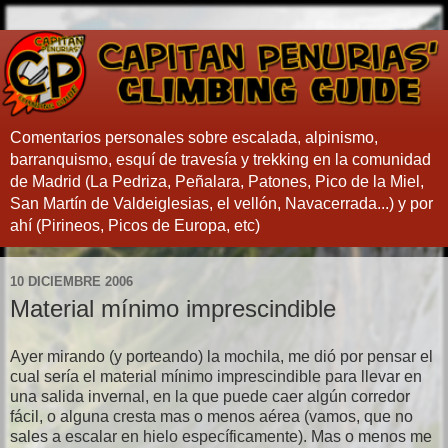
Comentarios personales sobre escalada, alpinismo,
barranquismo, esquí de travesía y trekking en la comunidad
de Madrid (La Pedriza, Peñalara, Patones, Pico de la Miel,
San Martín de Valdeiglesias, el vellón, Navacerrada...) y por
ahí (Pirineos, Picos de Europa, etc)
10 DICIEMBRE 2006
Material mínimo imprescindible
Ayer mirando (y porteando) la mochila, me dió por pensar el
cual sería el material mínimo imprescindible para llevar en
una salida invernal, en la que puede caer algún corredor
fácil, o alguna cresta mas o menos aérea (vamos, que no
sales a escalar en hielo específicamente). Mas o menos me