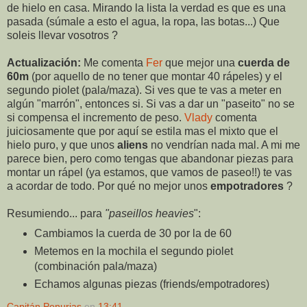
de hielo en casa. Mirando la lista la verdad es que es una
pasada (súmale a esto el agua, la ropa, las botas...) Que
soleis llevar vosotros ?
Actualización:
Me comenta
Fer
que mejor una
cuerda de
60m
(por aquello de no tener que montar 40 rápeles) y el
segundo piolet (pala/maza). Si ves que te vas a meter en
algún "marrón", entonces si. Si vas a dar un "paseito" no se
si compensa el incremento de peso.
Vlady
comenta
juiciosamente que por aquí se estila mas el mixto que el
hielo puro, y que unos
aliens
no vendrían nada mal. A mi me
parece bien, pero como tengas que abandonar piezas para
montar un rápel (ya estamos, que vamos de paseo!!) te vas
a acordar de todo. Por qué no mejor unos
empotradores
?
Resumiendo... para
"paseillos heavies
":
Cambiamos la cuerda de 30 por la de 60
Metemos en la mochila el segundo piolet
(combinación pala/maza)
Echamos algunas piezas (friends/empotradores)
Capitán Penurias
en
13:41