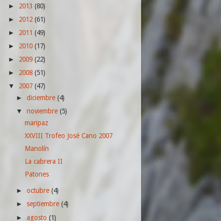
2013
(80)
►
2012
(61)
►
2011
(49)
►
2010
(17)
►
2009
(22)
►
2008
(51)
►
2007
(47)
▼
diciembre
(4)
►
noviembre
(5)
▼
maripaz
XXVIII Trofeo José Cano 2007
Manolín
La cabrera II
Patones
octubre
(4)
►
septiembre
(4)
►
agosto
(1)
►