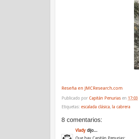
Reseña en JMCResearch.com
Publicado por
Capitán Penurias
en
17:03
Etiquetas:
escalada clásica
,
la cabrera
8 comentarios:
Vlady
dijo...
Que hay Capitán Penurias: