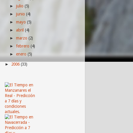
julio
(5)
►
junio
(4)
►
mayo
(5)
►
abril
(4)
►
marzo
(2)
►
febrero
(4)
►
enero
(5)
►
2006
(33)
►