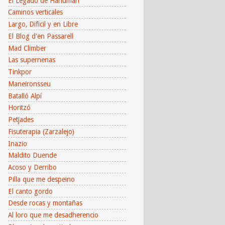
El Legado de Hanuman
Caminos verticales
Largo, Dificil y en Libre
El Blog d'en Passarell
Mad Climber
Las supernenas
Tinkpor
Maneironsseu
Batalló Alpí
Horitzó
Petjades
Fisuterapia (Zarzalejo)
Inazio
Maldito Duende
Acoso y Derribo
Pilla que me despeino
El canto gordo
Desde rocas y montañas
Al loro que me desadherencio