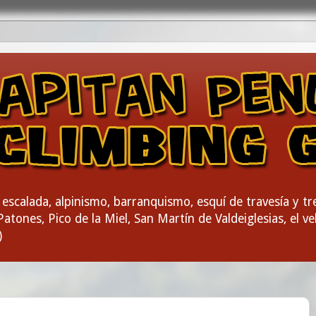
escalada, alpinismo, barranquismo, esquí de travesía y t
atones, Pico de la Miel, San Martín de Valdeiglesias, el vel
)