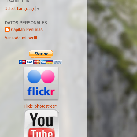
TRADUCTOR
Select Language
▼
DATOS PERSONALES
Capitán Penurias
Ver todo mi perfil
Flickr photostream