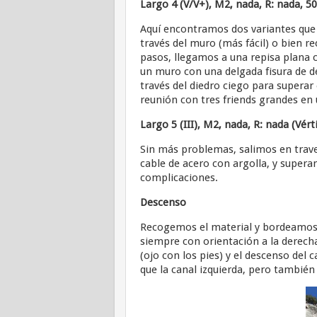
Largo 4 (V/V+), M2, nada, R: nada, 5
Aquí encontramos dos variantes que v
través del muro (más fácil) o bien rec
pasos, llegamos a una repisa plana 
un muro con una delgada fisura de d
través del diedro ciego para supera
reunión con tres friends grandes en 
Largo 5 (III), M2, nada, R: nada (Vér
Sin más problemas, salimos en trav
cable de acero con argolla, y supera
complicaciones.
Descenso
Recogemos el material y bordeamos t
siempre con orientación a la derecha
(ojo con los pies) y el descenso del c
que la canal izquierda, pero tambié