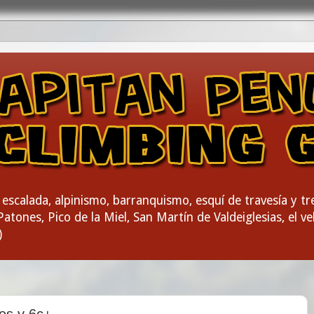
escalada, alpinismo, barranquismo, esquí de travesía y t
atones, Pico de la Miel, San Martín de Valdeiglesias, el vel
)
tos y 6c+