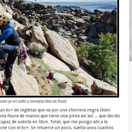
ubo yo en artifo a montarla (foto de Raúl)
un 6c+ de regletas que va por una chorrera negra (bien
na fisura de manos que tiene una pinta así así ... que decido
capaz de subirla en libre. Total, que me pongo ahí a la
pone con el 6c+. Se retuerce un poco, suelta unos cuantos