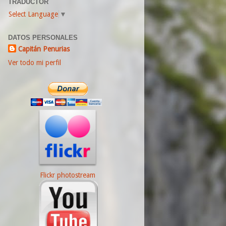
TRADUCTOR
Select Language
▼
DATOS PERSONALES
Capitán Penurias
Ver todo mi perfil
Flickr photostream