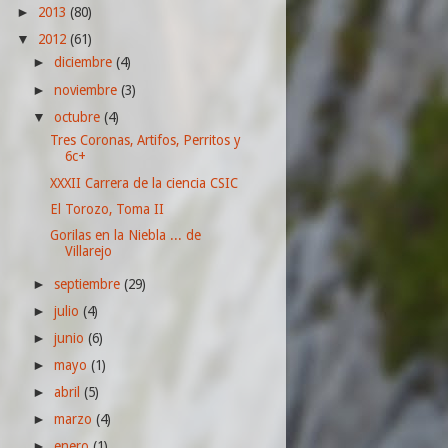
2013
(80)
►
2012
(61)
▼
diciembre
(4)
►
noviembre
(3)
►
octubre
(4)
▼
Tres Coronas, Artifos, Perritos y
6c+
XXXII Carrera de la ciencia CSIC
El Torozo, Toma II
Gorilas en la Niebla ... de
Villarejo
septiembre
(29)
►
julio
(4)
►
junio
(6)
►
mayo
(1)
►
abril
(5)
►
marzo
(4)
►
enero
(1)
►