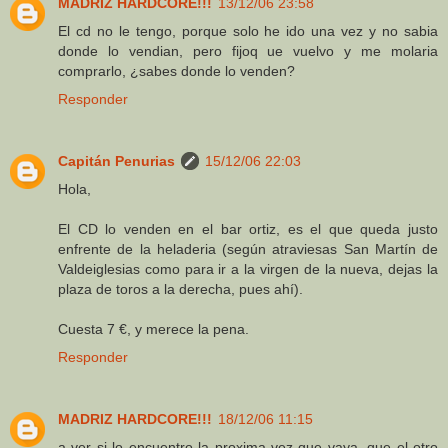
MADRIZ HARDCORE!!!
13/12/06 23:58
El cd no le tengo, porque solo he ido una vez y no sabia
donde lo vendian, pero fijoq ue vuelvo y me molaria
comprarlo, ¿sabes donde lo venden?
Responder
Capitán Penurias
15/12/06 22:03
Hola,
El CD lo venden en el bar ortiz, es el que queda justo
enfrente de la heladeria (según atraviesas San Martín de
Valdeiglesias como para ir a la virgen de la nueva, dejas la
plaza de toros a la derecha, pues ahí).
Cuesta 7 €, y merece la pena.
Responder
MADRIZ HARDCORE!!!
18/12/06 11:15
a ver si lo encuentro la proxima vez que vaya, que el otro