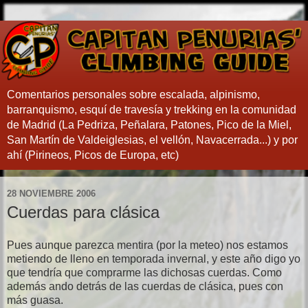
Comentarios personales sobre escalada, alpinismo,
barranquismo, esquí de travesía y trekking en la comunidad
de Madrid (La Pedriza, Peñalara, Patones, Pico de la Miel,
San Martín de Valdeiglesias, el vellón, Navacerrada...) y por
ahí (Pirineos, Picos de Europa, etc)
28 NOVIEMBRE 2006
Cuerdas para clásica
Pues aunque parezca mentira (por la meteo) nos estamos
metiendo de lleno en temporada invernal, y este año digo yo
que tendría que comprarme las dichosas cuerdas. Como
además ando detrás de las cuerdas de clásica, pues con
más guasa.