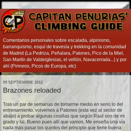
Comentarios personales sobre escalada, alpinismo,
barranquismo, esquí de travesía y trekking en la comunidad
de Madrid (La Pedriza, Peñalara, Patones, Pico de la Miel,
San Martín de Valdeiglesias, el vellón, Navacerrada...) y por
ahí (Pirineos, Picos de Europa, etc)
09 SEPTIEMBRE 2012
Brazones reloaded
Tras un par de semanas de tomarme medio en serio lo del
entrenamiento, volvemos a Patones (esta vez al sector de
abajo) a probar algunas cosillas que según Raul son de mi
grado y tal. Bueno pues allí que vamos. Me enseña una vía
nada más pasar los quintos del principio que tiene buena