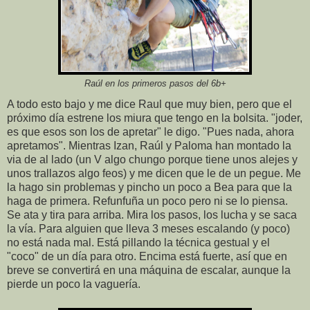
Raúl en los primeros pasos del 6b+
A todo esto bajo y me dice Raul que muy bien, pero que el
próximo día estrene los miura que tengo en la bolsita. "joder,
es que esos son los de apretar" le digo. "Pues nada, ahora
apretamos". Mientras Izan, Raúl y Paloma han montado la
via de al lado (un V algo chungo porque tiene unos alejes y
unos trallazos algo feos) y me dicen que le de un pegue. Me
la hago sin problemas y pincho un poco a Bea para que la
haga de primera. Refunfuña un poco pero ni se lo piensa.
Se ata y tira para arriba. Mira los pasos, los lucha y se saca
la vía. Para alguien que lleva 3 meses escalando (y poco)
no está nada mal. Está pillando la técnica gestual y el
"coco" de un día para otro. Encima está fuerte, así que en
breve se convertirá en una máquina de escalar, aunque la
pierde un poco la vaguería.