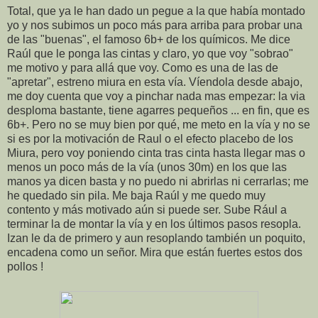
Total, que ya le han dado un pegue a la que había montado
yo y nos subimos un poco más para arriba para probar una
de las "buenas", el famoso 6b+ de los químicos. Me dice
Raúl que le ponga las cintas y claro, yo que voy "sobrao"
me motivo y para allá que voy. Como es una de las de
"apretar", estreno miura en esta vía. Víendola desde abajo,
me doy cuenta que voy a pinchar nada mas empezar: la via
desploma bastante, tiene agarres pequeños ... en fin, que es
6b+. Pero no se muy bien por qué, me meto en la vía y no se
si es por la motivación de Raul o el efecto placebo de los
Miura, pero voy poniendo cinta tras cinta hasta llegar mas o
menos un poco más de la vía (unos 30m) en los que las
manos ya dicen basta y no puedo ni abrirlas ni cerrarlas; me
he quedado sin pila. Me baja Raúl y me quedo muy
contento y más motivado aún si puede ser. Sube Rául a
terminar la de montar la vía y en los últimos pasos resopla.
Izan le da de primero y aun resoplando también un poquito,
encadena como un señor. Mira que están fuertes estos dos
pollos !