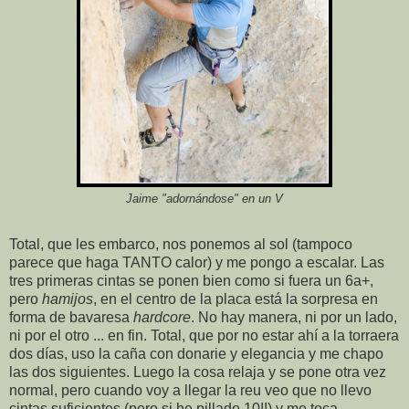
Jaime "adornándose" en un V
Total, que les embarco, nos ponemos al sol (tampoco
parece que haga TANTO calor) y me pongo a escalar. Las
tres primeras cintas se ponen bien como si fuera un 6a+,
pero
hamijos
, en el centro de la placa está la sorpresa en
forma de bavaresa
hardcore
. No hay manera, ni por un lado,
ni por el otro ... en fin. Total, que por no estar ahí a la torraera
dos días, uso la caña con donarie y elegancia y me chapo
las dos siguientes. Luego la cosa relaja y se pone otra vez
normal, pero cuando voy a llegar la reu veo que no llevo
cintas suficientes (pero si he pillado 10!!) y me toca